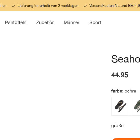
lien
Lieferung innerhalb von 2 werktagen
Versandkosten NL und BE: 4,95
Pantoffeln
Zubehör
Männer
Sport
Seaho
44.95
farbe:
ochre
größe