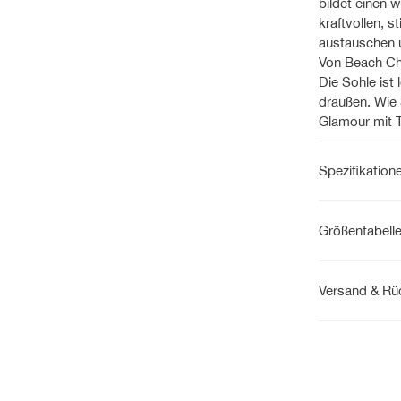
bildet einen 
kraftvollen, 
austauschen u
Von Beach Chi
Die Sohle ist 
draußen. Wie 
Glamour mit 
Spezifikation
Größentabell
Versand & R