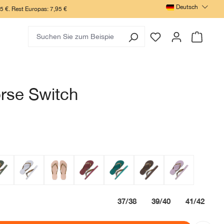
Deutsch
 €. Rest Europas: 7,95 €
rse Switch
37/38
39/40
41/42