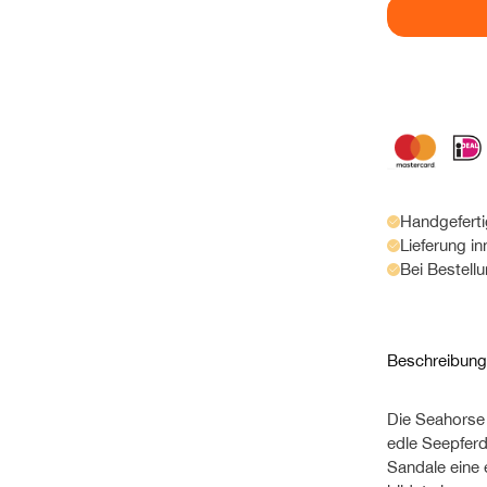
Handgefertig
Lieferung i
Bei Bestell
Beschreibung
Die Seahorse 
edle Seepferdc
Sandale eine 