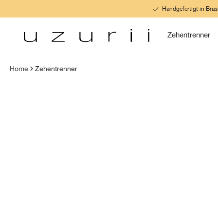
Handgefertigt in Brasi
inhalt springen
Zehentrenner
Home
Zehentrenner