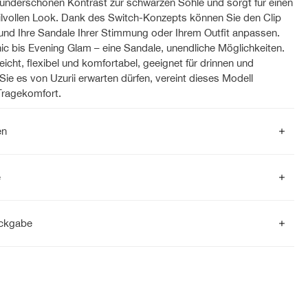
wunderschönen Kontrast zur schwarzen Sohle und sorgt für einen
stilvollen Look. Dank des Switch-Konzepts können Sie den Clip
nd Ihre Sandale Ihrer Stimmung oder Ihrem Outfit anpassen.
c bis Evening Glam – eine Sandale, unendliche Möglichkeiten.
leicht, flexibel und komfortabel, geeignet für drinnen und
Sie es von Uzurii erwarten dürfen, vereint dieses Modell
Tragekomfort.
en
e
ückgabe